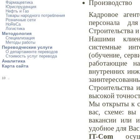
Производство
Фармацевтика
Юриспруденция
Нефть и Газ
Кадровое аген
Товары народного потребления
Розничные сети
персонала дл
HoReCa
Логистика
Строительства и
Методология
Нашими клиен
Специализация
Методы работы
системные инт
Переводческие услуги
О департаменте переводов
(обучение, серв
Стоимость услуг перевода
Аналитика
работающие на
Карта сайта
внутренних инж
заинтересован
10
.
Строительства и
высокой точност
Мы открыты к с
вас, схеме: вы
вакансии или 
удобное для Вас
IT-Com
осуще