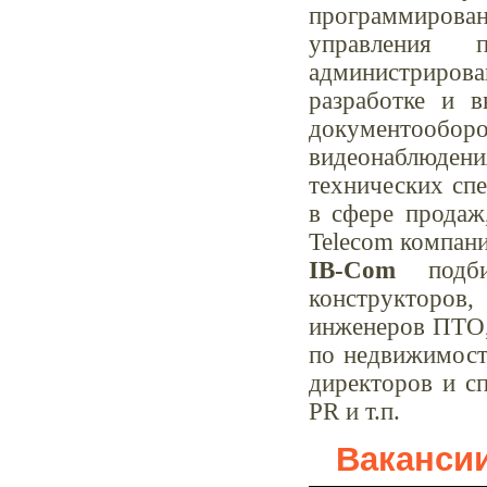
программирован
управления п
администрирован
разработке и 
документооборот
видеонаблюдени
технических сп
в сфере продаж
Telecom компани
IB-Com
подбир
конструкторов
инженеров ПТО, 
по недвижимости
директоров и сп
PR и т.п.
Ваканси