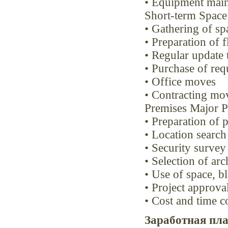
• Equipment maint
Short-term Space
• Gathering of s
• Preparation of f
• Regular updat
• Purchase of req
• Office moves
• Contracting mo
Premises Major P
• Preparation of 
• Location search
• Security survey
• Selection of arc
• Use of space, b
• Project approva
• Cost and time c
Заработная пла