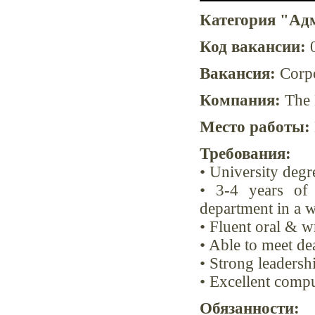
Категория "Ад
Код вакансии:
0
Вакансия:
Corpo
Компания:
The 
Место работы:
Требования:
• University degr
• 3-4 years of 
department in a 
• Fluent oral & wr
• Able to meet d
• Strong leadersh
• Excellent compu
Обязанности: