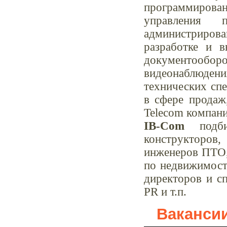
программирован
управления п
администрирован
разработке и 
документооборот
видеонаблюдени
технических сп
в сфере продаж
Telecom компани
IB-Com
подбир
конструкторов
инженеров ПТО, 
по недвижимости
директоров и сп
PR и т.п.
Ваканси