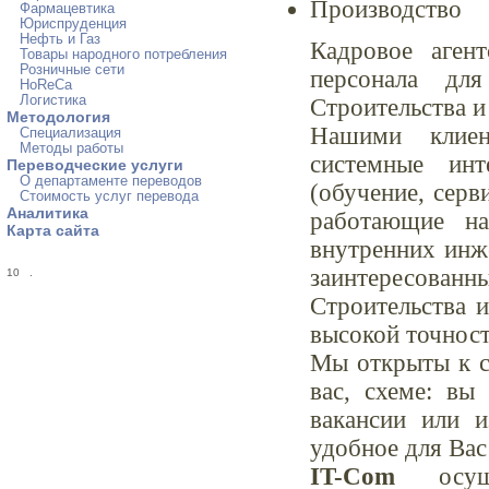
Производство
Фармацевтика
Юриспруденция
Нефть и Газ
Кадровое аген
Товары народного потребления
Розничные сети
персонала дл
HoReCa
Логистика
Строительства и
Методология
Нашими клиен
Специализация
Методы работы
системные инт
Переводческие услуги
О департаменте переводов
(обучение, серв
Стоимость услуг перевода
Аналитика
работающие на
Карта сайта
внутренних инж
заинтересован
10
.
Строительства и
высокой точност
Мы открыты к с
вас, схеме: вы
вакансии или 
удобное для Вас
IT-Com
осуще