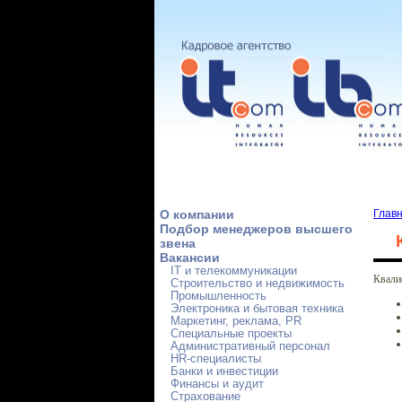
О компании
Глав
Подбор менеджеров высшего
звена
Вакансии
IT и телекоммуникации
Квали
Строительство и недвижимость
Промышленность
Электроника и бытовая техника
Маркетинг, реклама, PR
Специальные проекты
Административный персонал
HR-специалисты
Банки и инвестиции
Финансы и аудит
Страхование