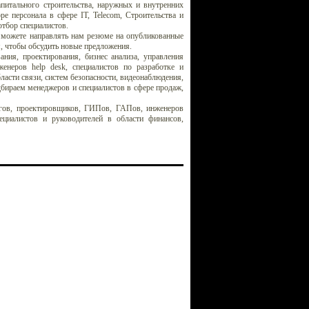
апитального строительства, наружных и внутренних
е персонала в сфере IT, Telecom, Строительства и
отбор специалистов.
ы можете направлять нам резюме на опубликованные
я, чтобы обсудить новые предложения.
ния, проектирования, бизнес анализа, управления
енеров help desk, специалистов по разработке и
асти связи, систем безопасности, видеонаблюдения,
бираем менеджеров и специалистов в сфере продаж,
логов, проектировщиков, ГИПов, ГАПов, инженеров
ециалистов и руководителей в области финансов,