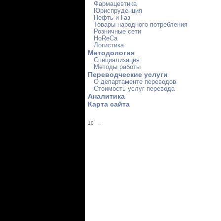
Фармацевтика
Юриспруденция
Нефть и Газ
Товары народного потребления
Розничные сети
HoReCa
Логистика
Методология
Специализация
Методы работы
Переводческие услуги
О департаменте переводов
Стоимость услуг перевода
Аналитика
Карта сайта
10
.