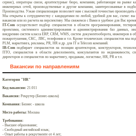
сервис), операторы связи, архитектурные бюро, компании, работающие на рынке к
инженерных сетей, производственные и другие компании, заинтересованные в подбор
Производства. Узкая специализация позволяет нам с высокой точностью производить 
Мы открыты к сотрудничеству с кандидатами по любой, удобной для вас, схеме: в
вакансии или из расчета на перспективу. Мы свяжемся с Вами в удобное для Вас врем
IT-Com
осуществляет подбор специалистов в области программирования, тестирова
проектами, системного администрирования и администрирования баз данных, инж
внедрению систем класса ERP, CRM, WMS, систем документооборота, инженеров в обл
пожаротушения, СКС, ЛВС, телефонии и т.п. Кроме технических специалистов мы под
PLM, маркетинга, рекламы, PR, HR и др. для IT и Telecom компаний.
IB-Com
подбирает специалистов на позиции архитекторов, конструкторов, техно
ПТО, специалистов в области девелопмента, консультантов по недвижимости, сп
директоров и специалистов по маркетингу, продажам, логистике, HR, PR и т.п.
Вакансии по направлениям
Категория "HR"
Код вакансии:
21.011
Вакансия:
Рекрутер (Бизнес-школа)
Компания:
Бизнес - школа
Место работы:
Москва
Требования:
- Высшее образование;
- Свободный английский язык;
- Опыт работы в рекрутменте от 4 лет;