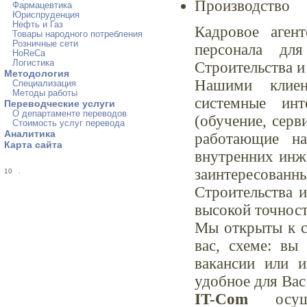
Производство
Фармацевтика
Юриспруденция
Нефть и Газ
Кадровое аген
Товары народного потребления
Розничные сети
персонала дл
HoReCa
Логистика
Строительства и
Методология
Нашими клиен
Специализация
Методы работы
системные инт
Переводческие услуги
О департаменте переводов
(обучение, серв
Стоимость услуг перевода
Аналитика
работающие на
Карта сайта
внутренних инж
заинтересован
10
.
Строительства и
высокой точност
Мы открыты к с
вас, схеме: вы
вакансии или 
удобное для Вас
IT-Com
осуще