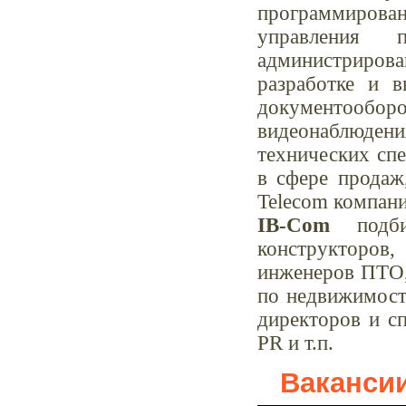
программирован
управления п
администрирован
разработке и 
документооборот
видеонаблюдени
технических сп
в сфере продаж
Telecom компани
IB-Com
подбир
конструкторов
инженеров ПТО, 
по недвижимости
директоров и сп
PR и т.п.
Ваканси