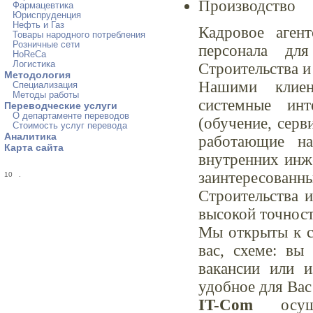
Производство
Фармацевтика
Юриспруденция
Нефть и Газ
Кадровое аген
Товары народного потребления
Розничные сети
персонала дл
HoReCa
Логистика
Строительства и
Методология
Нашими клиен
Специализация
Методы работы
системные инт
Переводческие услуги
О департаменте переводов
(обучение, серв
Стоимость услуг перевода
Аналитика
работающие на
Карта сайта
внутренних инж
заинтересован
10
.
Строительства и
высокой точност
Мы открыты к с
вас, схеме: вы
вакансии или 
удобное для Вас
IT-Com
осуще