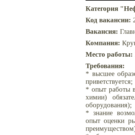
Категория "Неф
Код вакансии:
2
Вакансия:
Главн
Компания:
Круп
Место работы:
Требования:
* высшее образ
приветствуется;
* опыт работы 
химии) обязат
оборудования);
* знание возмо
опыт оценки ры
преимуществом)