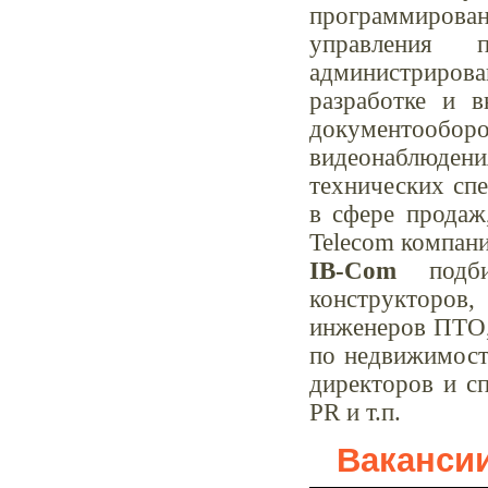
программирован
управления п
администрирован
разработке и 
документооборот
видеонаблюдени
технических сп
в сфере продаж
Telecom компани
IB-Com
подбир
конструкторов
инженеров ПТО, 
по недвижимости
директоров и сп
PR и т.п.
Ваканси