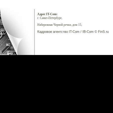
Адрес IT-Com:
г. Санкт-Петербург,
Набережная Черной речки, дом 15,
Кадровое агентство IT-Com / IB-Com © FinS.ru