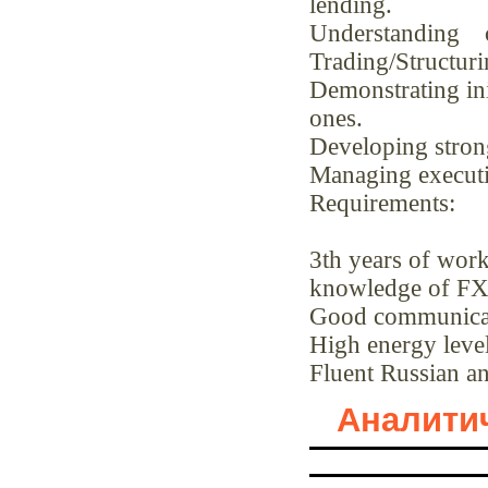
lending.
Understanding 
Trading/Structuri
Demonstrating ini
ones.
Developing strong
Managing executi
Requirements:
3th years of work
knowledge of FX/
Good communicati
High energy level 
Fluent Russian a
Аналитич