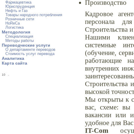
Производство
Фармацевтика
Юриспруденция
Нефть и Газ
Кадровое аген
Товары народного потребления
Розничные сети
персонала дл
HoReCa
Логистика
Строительства и
Методология
Нашими клиен
Специализация
Методы работы
системные инт
Переводческие услуги
О департаменте переводов
(обучение, серв
Стоимость услуг перевода
Аналитика
работающие на
Карта сайта
внутренних инж
заинтересован
10
.
Строительства и
высокой точност
Мы открыты к с
вас, схеме: вы
вакансии или 
удобное для Вас
IT-Com
осуще