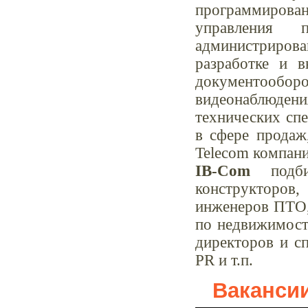
программирован
управления п
администрирован
разработке и 
документооборот
видеонаблюдени
технических сп
в сфере продаж
Telecom компани
IB-Com
подбир
конструкторов
инженеров ПТО, 
по недвижимости
директоров и сп
PR и т.п.
Ваканси