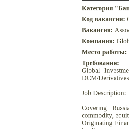
Категория "Ба
Код вакансии:
0
Вакансия:
Assoc
Компания:
Glob
Место работы:
Требования:
Global Investme
DCM/Derivatives
Job Description:
Covering Russi
commodity, equity
Originating Fina