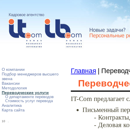
О компании
Главная
| Перевод
Подбор менеджеров высшего
звена
Переводче
Вакансии
Методология
Переводческие услуги
О департаменте переводов
IT-Com предлагает 
Стоимость услуг перевода
Аналитика
Письменный пер
Карта сайта
- Контракты
10
.
- Деловая к