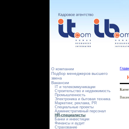
О компании
Глав
Подбор менеджеров высшего
звена
Вакансии
IT и телекоммуникации
Кате
Строительство и недвижимость
Промышленность
Вакан
Электроника и бытовая техника
Маркетинг, реклама, PR
Специальные проекты
Административный персонал
HR-специалисты
Банки и инвестиции
Финансы и аудит
Страхование