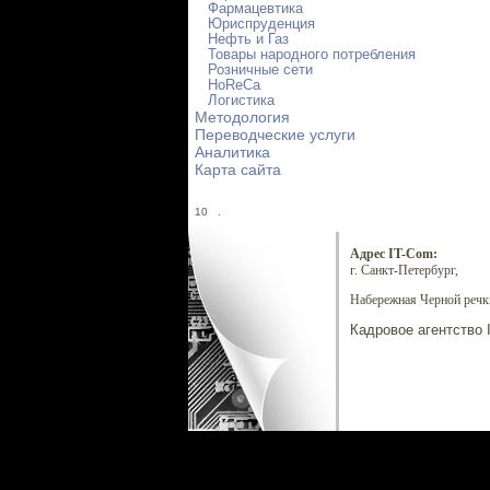
Фармацевтика
Юриспруденция
Нефть и Газ
Товары народного потребления
Розничные сети
HoReCa
Логистика
Методология
Переводческие услуги
Аналитика
Карта сайта
10
.
Адрес IT-Com:
г. Санкт-Петербург,
Набережная Черной речки
Кадровое агентство 