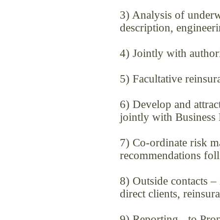
3) Analysis of underw
description, engineeri
4) Jointly with autho
5) Facultative reinsur
6) Develop and attrac
jointly with Busines
7) Co-ordinate risk ma
recommendations fol
8) Outside contacts –
direct clients, reinsu
9) Reporting - to Pro