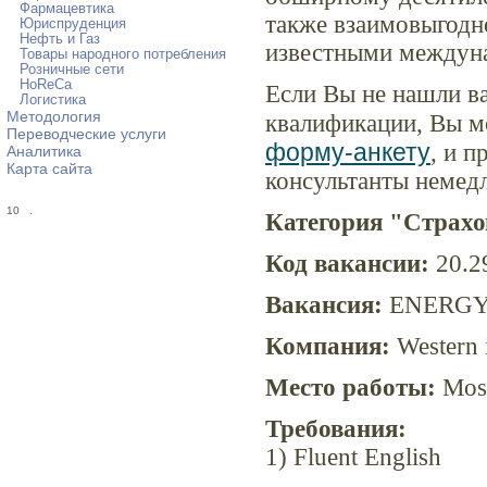
Фармацевтика
также взаимовыгодн
Юриспруденция
Нефть и Газ
известными междун
Товары народного потребления
Розничные сети
HoReCa
Если Вы не нашли в
Логистика
Методология
квалификации, Вы м
Переводческие услуги
форму-анкету
, и 
Аналитика
Карта сайта
консультанты немед
10
.
Категория "Страхо
Код вакансии:
20.2
Вакансия:
ENERGY
Компания:
Western 
Место работы:
Mos
Требования:
1) Fluent English