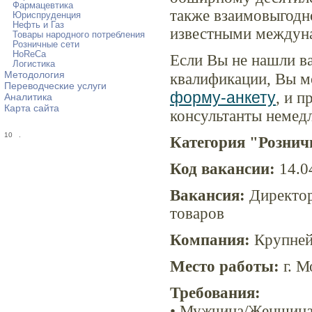
Фармацевтика
также взаимовыгодн
Юриспруденция
Нефть и Газ
известными междун
Товары народного потребления
Розничные сети
HoReCa
Если Вы не нашли в
Логистика
Методология
квалификации, Вы м
Переводческие услуги
форму-анкету
, и 
Аналитика
Карта сайта
консультанты немед
10
.
Категория "Рознич
Код вакансии:
14.0
Вакансия:
Директор
товаров
Компания:
Крупней
Место работы:
г. М
Требования:
• Мужчина/Женщина,