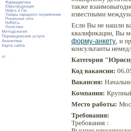
Фармацевтика
также взаимовыгодн
Юриспруденция
Нефть и Газ
известными междун
Товары народного потребления
Розничные сети
HoReCa
Если Вы не нашли в
Логистика
Методология
квалификации, Вы м
Переводческие услуги
форму-анкету
, и 
Аналитика
Карта сайта
консультанты немед
10
.
Категория "Юрисп
Код вакансии:
06.0
Вакансия:
Начальни
Компания:
Крупный 
Место работы:
Мос
Требования:
Требования :
Высшее юридическо