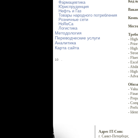
Код в
Фармацевтика
Юриспруденция
Вакан
Нефть и Газ
Товары народного потребления
Комп
Розничные сети
HoReCa
Место
Логистика
Методология
Требо
Переводческие услуги
- High
Аналитика
- Prio
Карта сайта
- High
- Stro
- Flue
10
.
- Exce
- Abil
- High
- Adva
Обяза
- Valu
- Fina
- Prep
- Comp
- Perf
- Ident
Адрес IT-Com:
г. Санкт-Петербург,