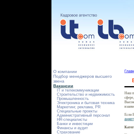
О компании
Глав
Подбор менеджеров высшего
звена
Вакансии
IT и телекоммуникации
Наш п
Строительство и недвижимость
сфере,
Промышленность
Высок
Электроника и бытовая техника
взаим
Маркетинг, реклама, PR
Специальные проекты
Если 
Административный персонал
анкет
HR-специалисты
Банки и инвестиции
Катег
Финансы и аудит
Страхование