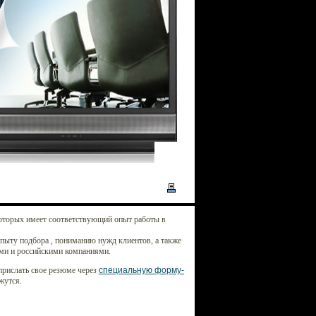
оторых имеет соответствующий опыт работы в
опыту подбора , пониманию нужд клиентов, а также
ми и российскими компаниями.
прислать свое резюме через
специальную форму-
жутся.