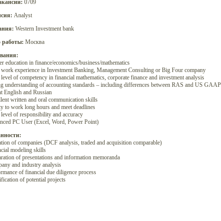
акансии:
0709
сия:
Analyst
ания:
Western Investment bank
 работы:
Москва
вания:
er education in finance/economics/business/mathematics
r work experience in Investment Banking, Management Consulting or Big Four company
 level of competency in financial mathematics, corporate finance and investment analysis
ng understanding of accounting standards – including differences between RAS and US GAA
nt English and Russian
llent written and oral communication skills
ity to work long hours and meet deadlines
 level of responsibility and accuracy
nced PC User (Excel, Word, Power Point)
нности:
ation of companies (DCF analysis, traded and acquisition comparable)
ncial modeling skills
aration of presentations and information memoranda
any and industry analysis
ormance of financial due diligence process
ification of potential projects