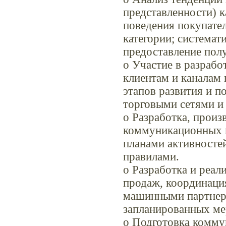
представленности) к
поведения покупател
категории; системат
предоставление пол
o Участие в разрабо
клиентам и каналам 
этапов развития и п
торговыми сетями и
o Разработка, произ
коммуникационных м
планами активностей
правилами.
o Разработка и реа
продаж, координация
машинными партнера
запланированных ме
o Подготовка комму