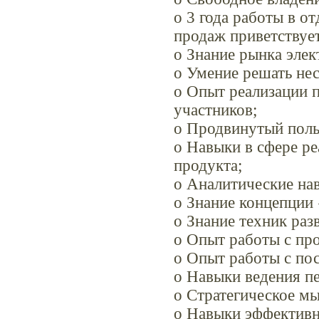
o 3 года работы в о
продаж приветствует
o Знание рынка эле
o Умение решать нес
o Опыт реализации 
участников;
o Продвинутый поль
o Навыки в сфере р
продукта;
o Аналитические на
o Знание концепции 
o Знание техник раз
o Опыт работы с про
o Опыт работы с по
o Навыки ведения п
o Стратегическое м
o Навыки эффектив