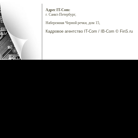
Адрес IT-Com:
г. Санкт-Петербург,
Набережная Черной речки, дом 15,
Кадровое агентство IT-Com / IB-Com © FinS.ru