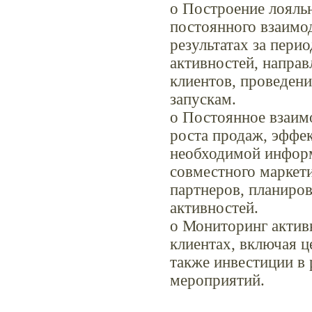
o Построение лояль
постоянного взаимод
результатах за пери
активностей, напра
клиентов, проведен
запускам.
o Постоянное взаим
роста продаж, эффе
необходимой информ
совместного маркет
партнеров, планиро
активностей.
o Мониторинг активн
клиентах, включая ц
также инвестиции в
мероприятий.