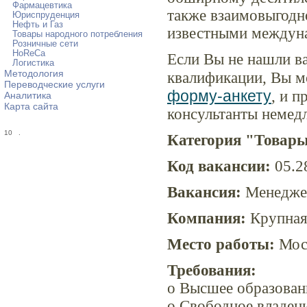
Фармацевтика
также взаимовыгодн
Юриспруденция
Нефть и Газ
известными междун
Товары народного потребления
Розничные сети
HoReCa
Если Вы не нашли в
Логистика
Методология
квалификации, Вы м
Переводческие услуги
форму-анкету
, и 
Аналитика
Карта сайта
консультанты немед
10
.
Категория "Товары
Код вакансии:
05.2
Вакансия:
Менеджер
Компания:
Крупная
Место работы:
Мос
Требования:
o Высшее образован
o Свободное владен