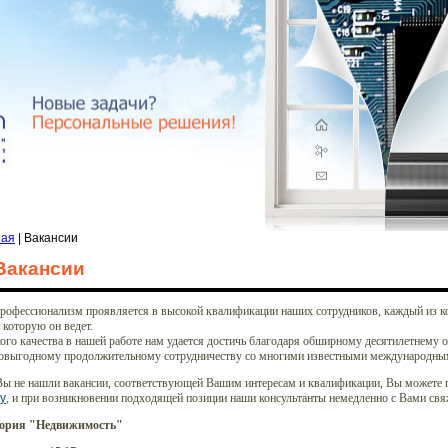
ная
| Вакансии
Вакансии
рофессионализм проявляется в высокой квалификации наших сотрудников, каждый из к
 которую он ведет.
ого качества в нашей работе нам удается достичь благодаря обширному десятилетнему 
овыгодному продолжительному сотрудничеству со многими известными международны
Вы не нашли вакансии, соответствующей Вашим интересам и квалификации, Вы можете 
у
, и при возникновении подходящей позиции наши консультанты немедленно с Вами свя
гория "Недвижимость"