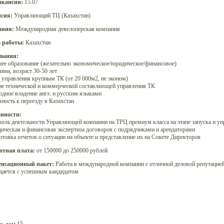
акансии:
15.07
сия:
Управляющий ТЦ (Казахстан)
ания:
Международная девелоперская компания
 работы:
Казахстан
вания:
шее образование (желательно экономическое/юридическое/финансовое)
ина, возраст 30-50 лет
т управления крупным ТК (от 20 000м2, не эконом)
ние технической и коммерческой составляющей управления ТК
бодное владение англ. и русским языками
вность к переезду в Казахстан
нности:
троль деятельности Управляющей компании на ТРЦ премиум класса на этапе запуска и у
дическая и финансовая экспертиза договоров с подрядчиками и арендаторами
отовка отчетов о ситуации на объекте и представление их на Совете Директоров
отная плата:
от 150000 до 250000 рублей
нсационный пакет:
Работа в международной компании с отличной деловой репутацией.
дается с успешным кандидатом