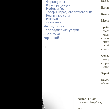
Код в
Фармацевтика
Юриспруденция
Вакан
Нефть и Газ
Товары народного потребления
Комп
Розничные сети
HoReCa
Место
Логистика
Методология
Требо
Переводческие услуги
- выс
Аналитика
- мужч
Карта сайта
- опы
- зна
- сво
10
.
- гото
Обяза
- кон
- юри
- подг
Зараб
Компе
обсуж
Адрес IT-Com:
г. Санкт-Петербург,