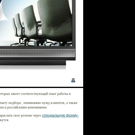
оторых имеет соответствующий опыт работы в
опыту подбора , пониманию нужд клиентов, а также
ми и российскими компаниями.
прислать свое резюме через
специальную форму-
жутся.