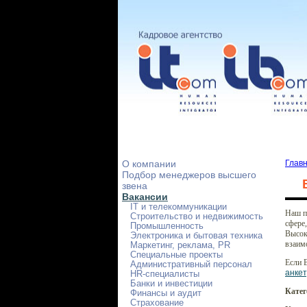
О компании
Глав
Подбор менеджеров высшего
звена
Вакансии
IT и телекоммуникации
Наш п
Строительство и недвижимость
сфере,
Промышленность
Высок
Электроника и бытовая техника
взаим
Маркетинг, реклама, PR
Специальные проекты
Если 
Административный персонал
анкет
HR-специалисты
Банки и инвестиции
Кате
Финансы и аудит
Страхование