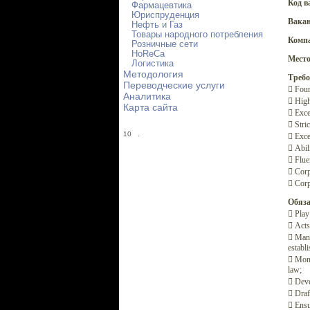
Код в
Фармацевтика
Юриспруденция
Вакан
Нефть и Газ
Товары народного потребления
Комп
Розничные сети
HoReCa
Место
Логистика
Методология
Требо
Переводческие услуги
 Four
Аналитика
 High
Карта сайта
 Exce
 Stri
10
.
 Excel
 Abil
 Flue
 Corp
 Corp
Обяза
 Play
 Acts
 Mana
establ
 Moni
law;
 Deve
 Draf
 Ensur