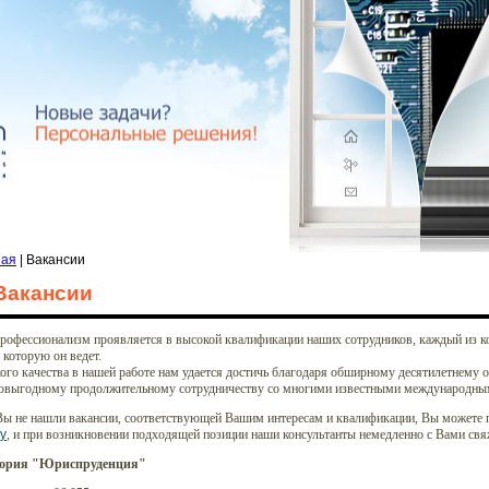
ная
| Вакансии
Вакансии
рофессионализм проявляется в высокой квалификации наших сотрудников, каждый из к
 которую он ведет.
ого качества в нашей работе нам удается достичь благодаря обширному десятилетнему 
овыгодному продолжительному сотрудничеству со многими известными международны
Вы не нашли вакансии, соответствующей Вашим интересам и квалификации, Вы можете 
у
, и при возникновении подходящей позиции наши консультанты немедленно с Вами свя
гория "Юриспруденция"