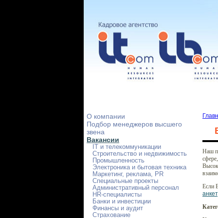
О компании
Глав
Подбор менеджеров высшего
звена
Вакансии
IT и телекоммуникации
Наш п
Строительство и недвижимость
сфере,
Промышленность
Высок
Электроника и бытовая техника
взаим
Маркетинг, реклама, PR
Специальные проекты
Если 
Административный персонал
анкет
HR-специалисты
Банки и инвестиции
Кате
Финансы и аудит
Страхование