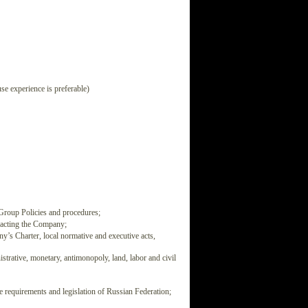
se experience is preferable)
 Group Policies and procedures;
mpacting the Company;
y’s Charter, local normative and executive acts,
trative, monetary, antimonopoly, land, labor and civil
e requirements and legislation of Russian Federation;