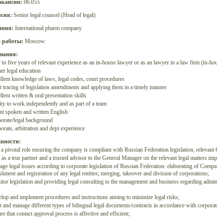
акансии:
06.055
сия:
Senior legal counsel (Head of legal)
ания:
International pharm company
 работы:
Moscow
вания:
 to five years of relevant experience as an in-house lawyer or as an lawyer in a law firm (in-hou
er legal education
llent knowledge of laws, legal codes, court procedures
ct tracing of legislation amendments and applying them in a timely manner
lent written & oral presentation skills
ity to work independently and as part of a team
nt spoken and written English
orate/legal background
orate, arbitration and dept experience
нности:
 a pivotal role ensuring the company is compliant with Russian Federation legislation, relevant
 as a true partner and a trusted advisor to the General Manager on the relevant legal matters i
ge legal issues according to corporate legislation of Russian Federation: elaborating of Compan
ishment and registration of any legal entities; merging, takeover and division of corporations;
tor legislation and providing legal consulting to the management and business regarding adminis
lop and implement procedures and instructions aiming to minimize legal risks;
t and manage different types of bilingual legal documents/contracts in accordance with corporat
e that contact approval process is affective and efficient;