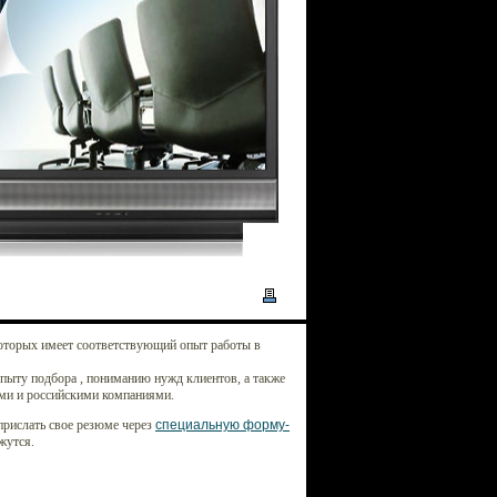
оторых имеет соответствующий опыт работы в
опыту подбора , пониманию нужд клиентов, а также
ми и российскими компаниями.
прислать свое резюме через
специальную форму-
жутся.