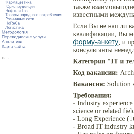
Фармацевтика
также взаимовыгодн
Юриспруденция
Нефть и Газ
известными междун
Товары народного потребления
Розничные сети
HoReCa
Если Вы не нашли в
Логистика
Методология
квалификации, Вы м
Переводческие услуги
форму-анкету
, и 
Аналитика
Карта сайта
консультанты немед
10
.
Категория "IT и т
Код вакансии:
Archi
Вакансия:
Solution A
Требования:
- Industry experience
science or related fie
- Long Experience (10
- Broad IT industry k