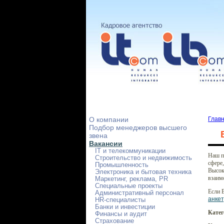
О компании
Глав
Подбор менеджеров высшего
звена
Вакансии
IT и телекоммуникации
Наш п
Строительство и недвижимость
сфере,
Промышленность
Высок
Электроника и бытовая техника
взаим
Маркетинг, реклама, PR
Специальные проекты
Если 
Административный персонал
анкет
HR-специалисты
Банки и инвестиции
Катег
Финансы и аудит
Страхование