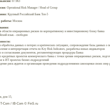
акансии:
07.063
сия:
Operational Risk Manager / Head of Group
ания:
Крупный Российский Банк Топ-5
 работы:
Москва
вания:
в области операционных рисков по корпоративному и инвестиционному блоку банка
йский язык - свободно
нности:
и обработка данных о потерях и критических ситуациях, сопровождение базы данных о п
ление и интерпретация отчета по Key Risk Indicators, разработка новых индикаторов
з и согласование документов, регламентирующих процедуры Банка
з кредитных проектов коммерческого банка с точки зрения операционных рисков, подго
ие в ИТ проектах бизнес-подразделений
дение риск-аудитов и организация проведения подразделениями самооценки своих опер 
, дом 15,
IT-Com / IB-Com © FinS.ru