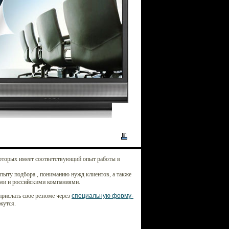
оторых имеет соответствующий опыт работы в
опыту подбора , пониманию нужд клиентов, а также
ми и российскими компаниями.
прислать свое резюме через
специальную форму-
жутся.