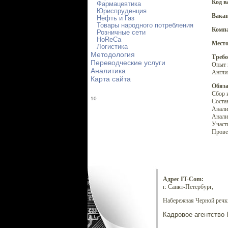
Код в
Фармацевтика
Юриспруденция
Вакан
Нефть и Газ
Товары народного потребления
Комп
Розничные сети
HoReCa
Место
Логистика
Методология
Требо
Переводческие услуги
Опыт 
Аналитика
Англи
Карта сайта
Обяза
Сбор 
10
.
Состав
Анали
Анали
Участ
Прове
Адрес IT-Com:
г. Санкт-Петербург,
Набережная Черной речки
Кадровое агентство 