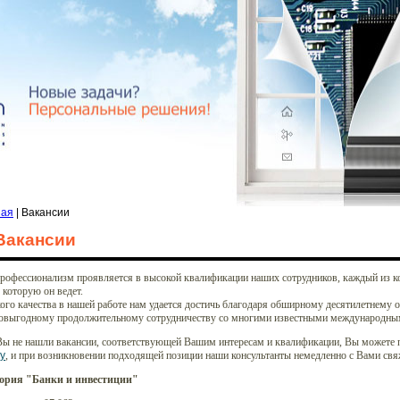
ная
| Вакансии
Вакансии
рофессионализм проявляется в высокой квалификации наших сотрудников, каждый из к
 которую он ведет.
ого качества в нашей работе нам удается достичь благодаря обширному десятилетнему 
овыгодному продолжительному сотрудничеству со многими известными международны
Вы не нашли вакансии, соответствующей Вашим интересам и квалификации, Вы можете 
у
, и при возникновении подходящей позиции наши консультанты немедленно с Вами свя
ория "Банки и инвестиции"