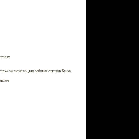
отерях
товка заключений для рабочих органов Банка
рисков