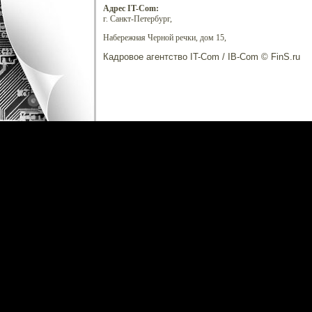
Адрес IT-Com:
г. Санкт-Петербург,
Набережная Черной речки, дом 15,
Кадровое агентство IT-Com / IB-Com © FinS.ru