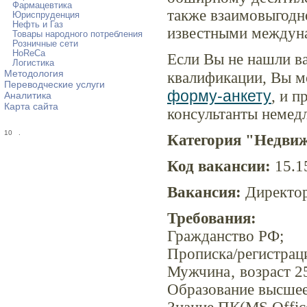
Фармацевтика
также взаимовыгодн
Юриспруденция
Нефть и Газ
известными междун
Товары народного потребления
Розничные сети
HoReCa
Если Вы не нашли в
Логистика
Методология
квалификации, Вы м
Переводческие услуги
форму-анкету
, и 
Аналитика
Карта сайта
консультанты немед
10
.
Категория "Недви
Код вакансии:
15.1
Вакансия:
Директор
Требования:
Гражданство РФ;
Прописка/регистра
Мужчина‚ возраст 25
Образование высшее 