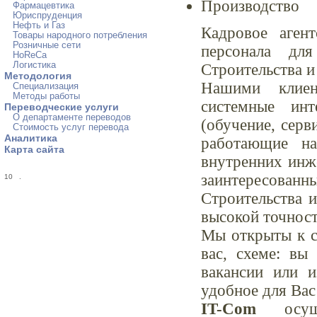
Производство
Фармацевтика
Юриспруденция
Нефть и Газ
Кадровое аген
Товары народного потребления
Розничные сети
персонала дл
HoReCa
Логистика
Строительства и
Методология
Нашими клиен
Специализация
Методы работы
системные инт
Переводческие услуги
О департаменте переводов
(обучение, серв
Стоимость услуг перевода
Аналитика
работающие на
Карта сайта
внутренних инж
заинтересован
10
.
Строительства и
высокой точност
Мы открыты к с
вас, схеме: вы
вакансии или 
удобное для Вас
IT-Com
осуще