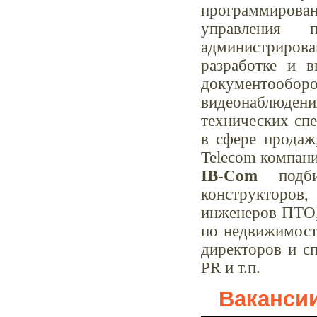
программирован
управления п
администрирован
разработке и 
документооборот
видеонаблюдени
технических сп
в сфере продаж
Telecom компани
IB-Com
подбир
конструкторов
инженеров ПТО, 
по недвижимости
директоров и сп
PR и т.п.
Ваканси