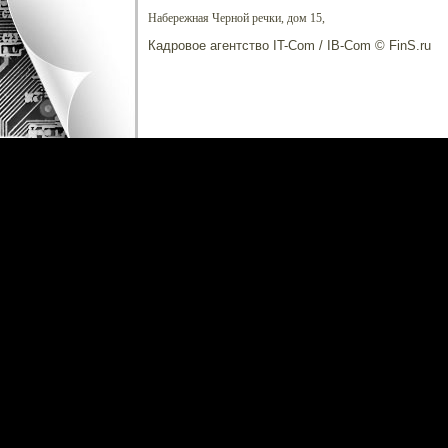
Набережная Черной речки, дом 15,
Кадровое агентство IT-Com / IB-Com © FinS.ru